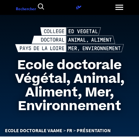
Aller
Choix
fr
Rechercher
au
de
contenu
la
langue
Ecole doctorale
Végétal, Animal,
Aliment, Mer,
Environnement
Vous
ECOLE DOCTORALE VAAME
FR
PRÉSENTATION
êtes