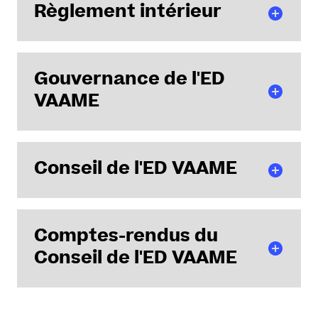
Règlement intérieur
Règlement intérieur de l'ED VAAME
validé par le
Gouvernance de l'ED
Conseil de l'ED en Décembre 2025.
VAAME
Présentation des instances de l'ED : Direction,
Conseil de l'ED VAAME
Bureau, Commissions spécialisées, Conseil et leurs
missions respectives.
Comptes-rendus du
Liste des membres du Conseil de l'ED VAAME
Conseil de l'ED VAAME
CR du 8 décembre 2023